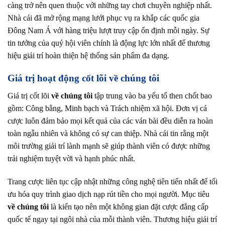
càng trở nên quen thuộc với những tay chơi chuyên nghiệp nhất.
Nhà cái đã mở rộng mạng lưới phục vụ ra khắp các quốc gia
Đông Nam Á với hàng triệu lượt truy cập ổn định mỗi ngày. Sự
tin tưởng của quý hội viên chính là động lực lớn nhất để thương
hiệu giải trí hoàn thiện hệ thống sản phẩm đa dạng.
Giá trị hoạt động cốt lõi về chúng tôi
Giá trị cốt lõi
về chúng tôi
tập trung vào ba yếu tố then chốt bao
gồm: Công bằng, Minh bạch và Trách nhiệm xã hội. Đơn vị cá
cược luôn đảm bảo mọi kết quả của các ván bài đều diễn ra hoàn
toàn ngẫu nhiên và không có sự can thiệp. Nhà cái tin rằng một
môi trường giải trí lành mạnh sẽ giúp thành viên có được những
trải nghiệm tuyệt vời và hạnh phúc nhất.
Trang cược liên tục cập nhật những công nghệ tiên tiến nhất để tối
ưu hóa quy trình giao dịch nạp rút tiền cho mọi người. Mục tiêu
về chúng tôi
là kiến tạo nên một không gian đặt cược đẳng cấp
quốc tế ngay tại ngôi nhà của mỗi thành viên. Thương hiệu giải trí