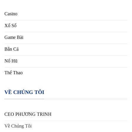
Casino
Xổ Số
Game Bài
Bắn Cá
Nổ Hũ
Thể Thao
VỀ CHÚNG TÔI
CEO PHƯƠNG TRINH
Về Chúng Tôi