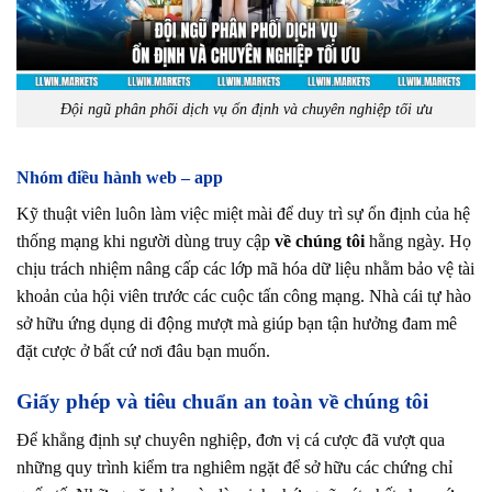
Đội ngũ phân phối dịch vụ ổn định và chuyên nghiệp tối ưu
Nhóm điều hành web – app
Kỹ thuật viên luôn làm việc miệt mài để duy trì sự ổn định của hệ
thống mạng khi người dùng truy cập
về chúng tôi
hằng ngày. Họ
chịu trách nhiệm nâng cấp các lớp mã hóa dữ liệu nhằm bảo vệ tài
khoản của hội viên trước các cuộc tấn công mạng. Nhà cái tự hào
sở hữu ứng dụng di động mượt mà giúp bạn tận hưởng đam mê
đặt cược ở bất cứ nơi đâu bạn muốn.
Giấy phép và tiêu chuẩn an toàn về chúng tôi
Để khẳng định sự chuyên nghiệp, đơn vị cá cược đã vượt qua
những quy trình kiểm tra nghiêm ngặt để sở hữu các chứng chỉ