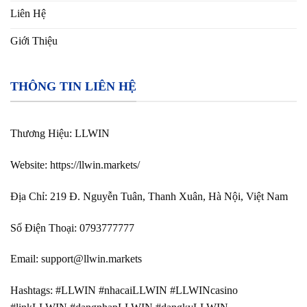
Liên Hệ
Giới Thiệu
THÔNG TIN LIÊN HỆ
Thương Hiệu: LLWIN
Website: https://llwin.markets/
Địa Chỉ: 219 Đ. Nguyễn Tuân, Thanh Xuân, Hà Nội, Việt Nam
Số Điện Thoại: 0793777777
Email:
support@llwin.markets
Hashtags: #LLWIN #nhacaiLLWIN #LLWINcasino