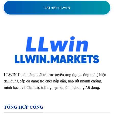
TẢI APP LLWIN
LLWIN là nền tảng giải trí trực tuyến ứng dụng công nghệ hiện
đại, cung cấp đa dạng trò chơi hấp dẫn, nạp rút nhanh chóng,
minh bạch và đảm bảo trải nghiệm ổn định cho người dùng.
TỔNG HỢP CỔNG