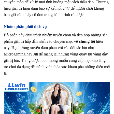
chuyên môn để xử lý mọi tình huống một cách thấu đáo. Thương
hiệu giải trí luôn đảm bảo sự kết nối 24/7 để người chơi không
bao giờ cảm thấy cô đơn trong hành trình cá cược.
Nhóm phân phối dịch vụ
Bộ phận này chịu trách nhiệm tuyển chọn và tích hợp những sản
phẩm giải trí hấp dẫn nhất vào chuyên mục
về chúng tôi
hiện
nay. Họ thường xuyên đàm phán với các đối tác lớn như
Microgaming hay Jili để mang lại những vòng quay hũ vàng đầy
giá trị lớn. Trang cược luôn mong muốn cung cấp một kho tàng
trò chơi đa dạng để thành viên thỏa sức khám phá những điều mới
lạ.