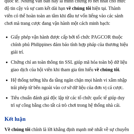
quốc tế. Những văn bản này là minh chứng rõ nét nhất cho mức
độ tin cậy và sự cam kết dài hạn
về chúng tôi
hiện tại. Thành
viên có thể hoàn toàn an tâm khi đầu tư vốn liếng vào các sảnh
chơi mà trang cược đang vận hành một cách minh bạch:
Giấy phép vận hành được cấp bởi tổ chức PAGCOR thuộc
chính phủ Philippines đảm bảo tính hợp pháp của thương hiệu
giải trí.
Chứng chỉ an toàn thông tin SSL giúp mã hóa toàn bộ dữ liệu
giao dịch của hội viên khi tham gia tìm hiểu
về chúng tôi
.
Hệ thống tường lửa đa tầng ngăn chặn mọi hành vi xâm nhập
trái phép từ bên ngoài vào cơ sở dữ liệu của đơn vị cá cược.
Tiêu chuẩn đánh giá độc lập từ các tổ chức quốc tế giúp duy
trì sự công bằng cho tất cả trò chơi trong hệ thống nhà cái.
Kết luận
Về chúng tôi
chính là lời khẳng định mạnh mẽ nhất về sự chuyên