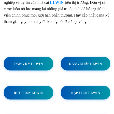
nghiệp và uy tín của nhà cái
LLWIN
trên thị trường. Đơn vị cá
cược luôn nỗ lực mang lại những giá trị tốt nhất để hỗ trợ thành
viên chinh phục mọi giới hạn phần thưởng. Hãy cập nhật đăng ký
tham gia ngay hôm nay để không bỏ lỡ cơ hội vàng.
ĐĂNG KÝ LLWIN
ĐĂNG NHẬP LLWIN
RÚT TIỀN LLWIN
NẠP TIỀN LLWIN