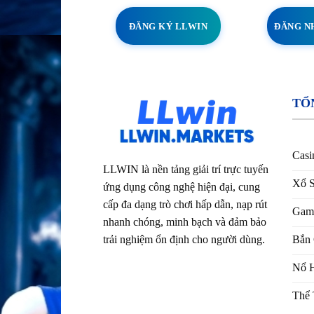
ĐĂNG KÝ LLWIN
ĐĂNG N
TỔ
Casi
LLWIN là nền tảng giải trí trực tuyến
Xổ 
ứng dụng công nghệ hiện đại, cung
cấp đa dạng trò chơi hấp dẫn, nạp rút
Gam
nhanh chóng, minh bạch và đảm bảo
Bắn
trải nghiệm ổn định cho người dùng.
Nổ 
Thể 