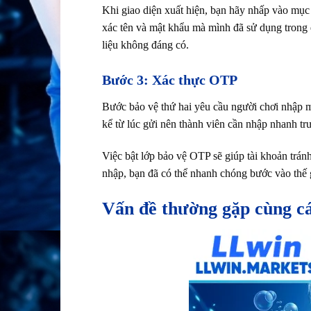
Khi giao diện xuất hiện, bạn hãy nhấp vào mụ
xác tên và mật khẩu mà mình đã sử dụng trong q
liệu không đáng có.
Bước 3: Xác thực OTP
Bước bảo vệ thứ hai yêu cầu người chơi nhập m
kể từ lúc gửi nên thành viên cần nhập nhanh trư
Việc bật lớp bảo vệ OTP sẽ giúp tài khoản trán
nhập, bạn đã có thể nhanh chóng bước vào thế gi
Vấn đề thường gặp cùng c