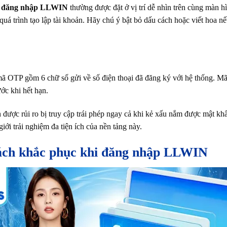
c
đăng nhập LLWIN
thường được đặt ở vị trí dễ nhìn trên cùng màn hì
uá trình tạo lập tài khoản. Hãy chú ý bật bỏ dấu cách hoặc viết hoa nế
ã OTP gồm 6 chữ số gửi về số điện thoại đã đăng ký với hệ thống. Mã 
ớc khi hết hạn.
h được rủi ro bị truy cập trái phép ngay cả khi kẻ xấu nắm được mật kh
ới trải nghiệm đa tiện ích của nền tảng này.
ách khắc phục khi đăng nhập LLWIN