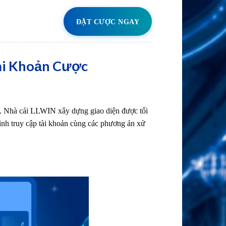
ĐẶT CƯỢC NGAY
ài Khoản Cược
ến. Nhà cái LLWIN xây dựng giao diện được tối
ình truy cập tài khoản cùng các phương án xử