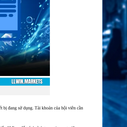
ết bị đang sử dụng. Tài khoản của hội viên cần