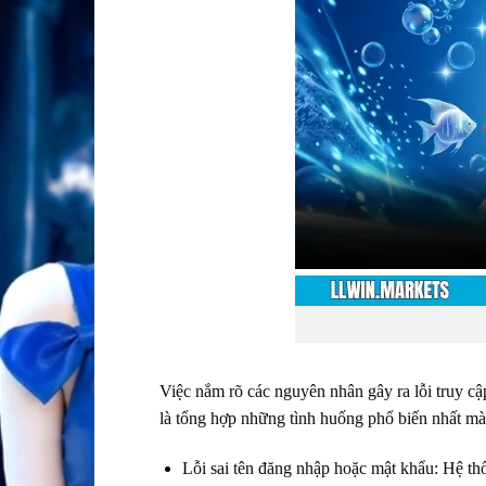
Việc nắm rõ các nguyên nhân gây ra lỗi truy cậ
là tổng hợp những tình huống phổ biến nhất mà 
Lỗi sai tên đăng nhập hoặc mật khẩu: Hệ thố