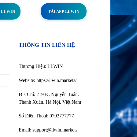
N LLWIN
TẢI APP LLWIN
THÔNG TIN LIÊN HỆ
Thương Hiệu: LLWIN
Website: https://llwin.markets/
Địa Chỉ: 219 Đ. Nguyễn Tuân,
Thanh Xuân, Hà Nội, Việt Nam
Số Điện Thoại: 0793777777
Email:
support@llwin.markets