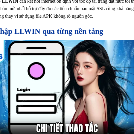
p LLWIN
cần kết nối internet ổn định với tốc độ tải trang đạt mức tối 
bản mới nhất hỗ trợ đầy đủ các tiêu chuẩn bảo mật SSL cùng khả năng 
ng thay vì sử dụng file APK không rõ nguồn gốc.
nhập LLWIN qua từng nền tảng