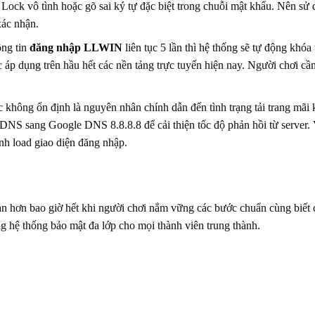
Lock vô tình hoặc gõ sai ký tự đặc biệt trong chuỗi mật khẩu. Nên sử 
xác nhận.
ông tin
đăng nhập LLWIN
liên tục 5 lần thì hệ thống sẽ tự động khóa
c áp dụng trên hầu hết các nền tảng trực tuyến hiện nay. Người chơi cầ
 không ổn định là nguyên nhân chính dẫn đến tình trạng tải trang mãi 
DNS sang Google DNS 8.8.8.8 để cải thiện tốc độ phản hồi từ server. V
nh load giao diện đăng nhập.
àn hơn bao giờ hết khi người chơi nắm vững các bước chuẩn cùng biết 
g hệ thống bảo mật đa lớp cho mọi thành viên trung thành.