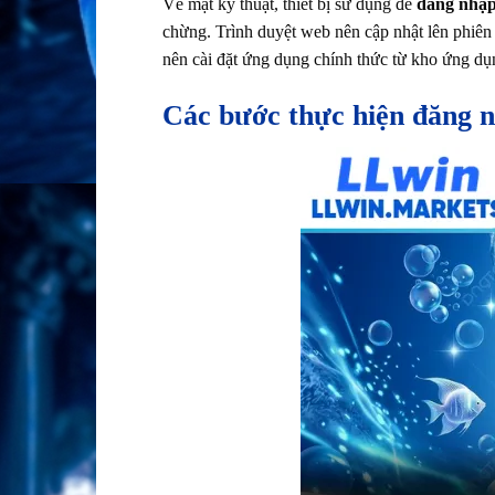
Về mặt kỹ thuật, thiết bị sử dụng để
đăng nhậ
chừng. Trình duyệt web nên cập nhật lên phiên 
nên cài đặt ứng dụng chính thức từ kho ứng dụ
Các bước thực hiện đăng 