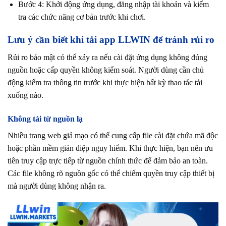
Bước 4: Khởi động ứng dụng, đăng nhập tài khoản và kiểm
tra các chức năng cơ bản trước khi chơi.
Lưu ý cần biết khi tải app LLWIN để tránh rủi ro
Rủi ro bảo mật có thể xảy ra nếu cài đặt ứng dụng không đúng
nguồn hoặc cấp quyền không kiểm soát. Người dùng cần chủ
động kiểm tra thông tin trước khi thực hiện bất kỳ thao tác tải
xuống nào.
Không tải từ nguồn lạ
Nhiều trang web giả mạo có thể cung cấp file cài đặt chứa mã độc
hoặc phần mềm gián điệp nguy hiểm. Khi thực hiện, bạn nên ưu
tiên truy cập trực tiếp từ nguồn chính thức để đảm bảo an toàn.
Các file không rõ nguồn gốc có thể chiếm quyền truy cập thiết bị
mà người dùng không nhận ra.