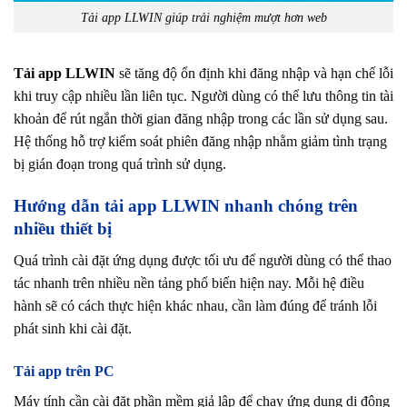
Tải app LLWIN giúp trải nghiệm mượt hơn web
Tải app LLWIN
sẽ tăng độ ổn định khi đăng nhập và hạn chế lỗi
khi truy cập nhiều lần liên tục. Người dùng có thể lưu thông tin tài
khoản để rút ngắn thời gian đăng nhập trong các lần sử dụng sau.
Hệ thống hỗ trợ kiểm soát phiên đăng nhập nhằm giảm tình trạng
bị gián đoạn trong quá trình sử dụng.
Hướng dẫn tải app LLWIN nhanh chóng trên
nhiều thiết bị
Quá trình cài đặt ứng dụng được tối ưu để người dùng có thể thao
tác nhanh trên nhiều nền tảng phổ biến hiện nay. Mỗi hệ điều
hành sẽ có cách thực hiện khác nhau, cần làm đúng để tránh lỗi
phát sinh khi cài đặt.
Tải app trên PC
Máy tính cần cài đặt phần mềm giả lập để chạy ứng dụng di động