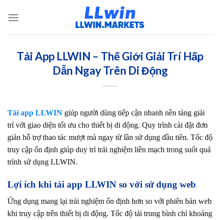
Skip
to
content
Tải App LLWIN – Thế Giới Giải Trí Hấp
Dẫn Ngay Trên Di Động
Tải app LLWIN
giúp người dùng tiếp cận nhanh nền tảng giải
trí với giao diện tối ưu cho thiết bị di động. Quy trình cài đặt đơn
giản hỗ trợ thao tác mượt mà ngay từ lần sử dụng đầu tiên. Tốc độ
truy cập ổn định giúp duy trì trải nghiệm liền mạch trong suốt quá
trình sử dụng LLWIN.
Lợi ích khi tải app LLWIN so với sử dụng web
Ứng dụng mang lại trải nghiệm ổn định hơn so với phiên bản web
khi truy cập trên thiết bị di động. Tốc độ tải trung bình chỉ khoảng