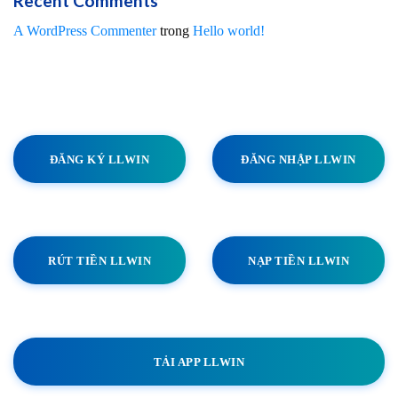
Recent Comments
A WordPress Commenter
trong
Hello world!
ĐĂNG KÝ LLWIN
ĐĂNG NHẬP LLWIN
RÚT TIỀN LLWIN
NẠP TIỀN LLWIN
TẢI APP LLWIN