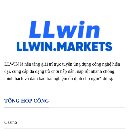
LLWIN là nền tảng giải trí trực tuyến ứng dụng công nghệ hiện
đại, cung cấp đa dạng trò chơi hấp dẫn, nạp rút nhanh chóng,
minh bạch và đảm bảo trải nghiệm ổn định cho người dùng.
TỔNG HỢP CỔNG
Casino