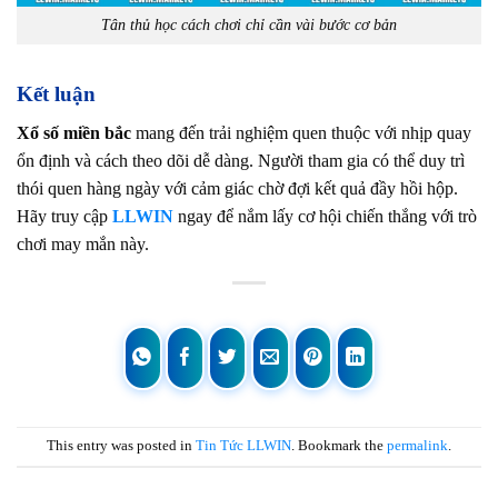
Tân thủ học cách chơi chỉ cần vài bước cơ bản
Kết luận
Xổ số miền bắc
mang đến trải nghiệm quen thuộc với nhịp quay
ổn định và cách theo dõi dễ dàng. Người tham gia có thể duy trì
thói quen hàng ngày với cảm giác chờ đợi kết quả đầy hồi hộp.
Hãy truy cập
LLWIN
ngay để nắm lấy cơ hội chiến thắng với trò
chơi may mắn này.
This entry was posted in
Tin Tức LLWIN
. Bookmark the
permalink
.