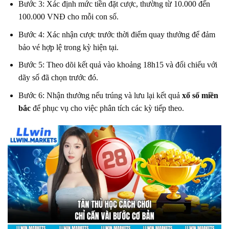
Bước 3: Xác định mức tiền đặt cược, thường từ 10.000 đến
100.000 VNĐ cho mỗi con số.
Bước 4: Xác nhận cược trước thời điểm quay thưởng để đảm
bảo vé hợp lệ trong kỳ hiện tại.
Bước 5: Theo dõi kết quả vào khoảng 18h15 và đối chiếu với
dãy số đã chọn trước đó.
Bước 6: Nhận thưởng nếu trúng và lưu lại kết quả
xổ số miền
bắc
để phục vụ cho việc phân tích các kỳ tiếp theo.