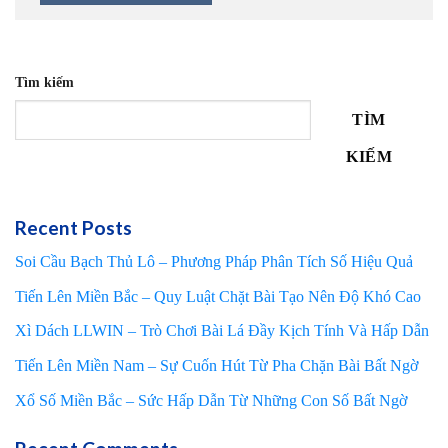
Tìm kiếm
TÌM
KIẾM
Recent Posts
Soi Cầu Bạch Thủ Lô – Phương Pháp Phân Tích Số Hiệu Quả
Tiến Lên Miền Bắc – Quy Luật Chặt Bài Tạo Nên Độ Khó Cao
Xì Dách LLWIN – Trò Chơi Bài Lá Đầy Kịch Tính Và Hấp Dẫn
Tiến Lên Miền Nam – Sự Cuốn Hút Từ Pha Chặn Bài Bất Ngờ
Xổ Số Miền Bắc – Sức Hấp Dẫn Từ Những Con Số Bất Ngờ