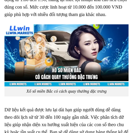
đúng con số. Mức cược linh hoạt từ 10.000 đến 100.000 VNĐ
giúp phù hợp với nhiều đối tượng tham gia khác nhau.
Xổ số miền Bắc có cách quay thưởng đặc trưng
Dữ liệu kết quả được lưu lại dài hạn giúp người dùng dễ dàng
theo dõi lịch sử từ 30 đến 100 ngày gần nhất. Việc phân tích dữ
liệu giúp nhận diện xu hướng xuất hiện của các con số theo chu
kỳ hoặc tần suất cụ thể. Bạn sẽ dễ dàng sử dụng bảng thống kê để