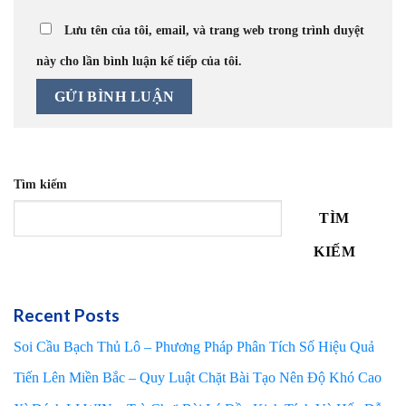
Lưu tên của tôi, email, và trang web trong trình duyệt
này cho lần bình luận kế tiếp của tôi.
Tìm kiếm
TÌM
KIẾM
Recent Posts
Soi Cầu Bạch Thủ Lô – Phương Pháp Phân Tích Số Hiệu Quả
Tiến Lên Miền Bắc – Quy Luật Chặt Bài Tạo Nên Độ Khó Cao