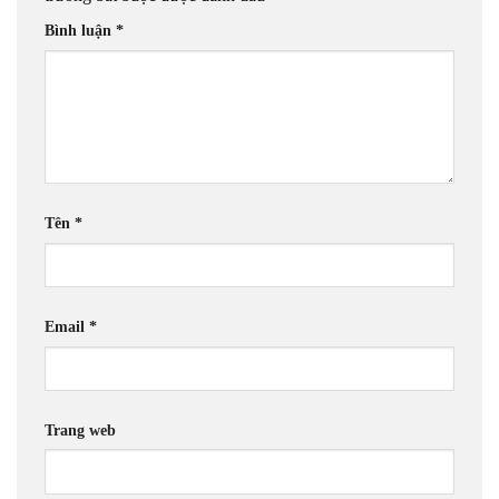
Bình luận
*
Tên
*
Email
*
Trang web