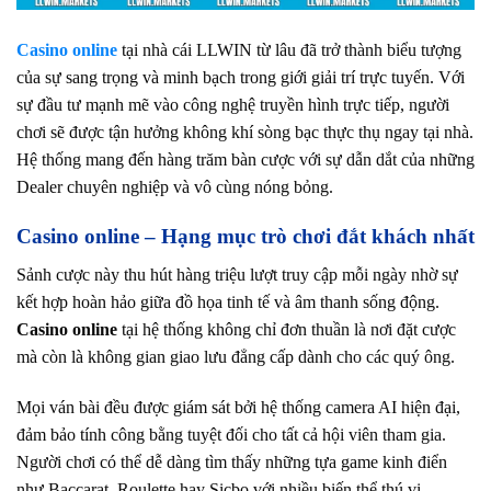
Casino online
tại nhà cái LLWIN từ lâu đã trở thành biểu tượng
của sự sang trọng và minh bạch trong giới giải trí trực tuyến. Với
sự đầu tư mạnh mẽ vào công nghệ truyền hình trực tiếp, người
chơi sẽ được tận hưởng không khí sòng bạc thực thụ ngay tại nhà.
Hệ thống mang đến hàng trăm bàn cược với sự dẫn dắt của những
Dealer chuyên nghiệp và vô cùng nóng bỏng.
Casino online – Hạng mục trò chơi đắt khách nhất
Sảnh cược này thu hút hàng triệu lượt truy cập mỗi ngày nhờ sự
kết hợp hoàn hảo giữa đồ họa tinh tế và âm thanh sống động.
Casino online
tại hệ thống không chỉ đơn thuần là nơi đặt cược
mà còn là không gian giao lưu đẳng cấp dành cho các quý ông.
Mọi ván bài đều được giám sát bởi hệ thống camera AI hiện đại,
đảm bảo tính công bằng tuyệt đối cho tất cả hội viên tham gia.
Người chơi có thể dễ dàng tìm thấy những tựa game kinh điển
như Baccarat, Roulette hay Sicbo với nhiều biến thể thú vị.