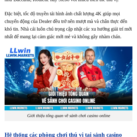
Đặc biệt, tốc độ truyền tải hình ảnh chất lượng 4K giúp mọi
chuyển động của Dealer đều trở nên mượt mà và chân thực đến
khó tin. Nhà cái luôn chú trọng cập nhật các xu hướng giải trí mới
nhất để mang lại cảm giác mới mẻ và không gây nhàm chán.
Giới thiệu tổng quan về sảnh chơi casino online
Hệ thống các phòng chơi thú vị tại sảnh casino