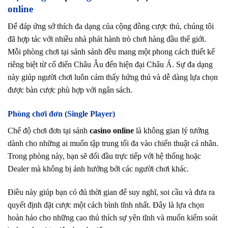
online
Để đáp ứng sở thích đa dạng của cộng đồng cược thủ, chúng tôi
đã hợp tác với nhiều nhà phát hành trò chơi hàng đầu thế giới.
Mỗi phòng chơi tại sảnh sảnh đều mang một phong cách thiết kế
riêng biệt từ cổ điển Châu Âu đến hiện đại Châu Á. Sự đa dạng
này giúp người chơi luôn cảm thấy hứng thú và dễ dàng lựa chọn
được bàn cược phù hợp với ngân sách.
Phòng chơi đơn (Single Player)
Chế độ chơi đơn tại sảnh
casino online
là không gian lý tưởng
dành cho những ai muốn tập trung tối đa vào chiến thuật cá nhân.
Trong phòng này, bạn sẽ đối đầu trực tiếp với hệ thống hoặc
Dealer mà không bị ảnh hưởng bởi các người chơi khác.
Điều này giúp bạn có đủ thời gian để suy nghĩ, soi cầu và đưa ra
quyết định đặt cược một cách bình tĩnh nhất. Đây là lựa chọn
hoàn hảo cho những cao thủ thích sự yên tĩnh và muốn kiểm soát