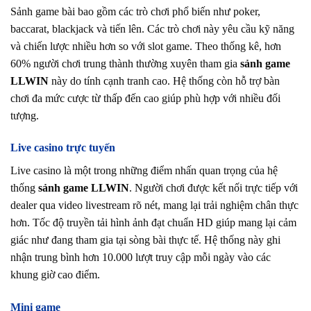
Sảnh game bài bao gồm các trò chơi phổ biến như poker,
baccarat, blackjack và tiến lên. Các trò chơi này yêu cầu kỹ năng
và chiến lược nhiều hơn so với slot game. Theo thống kê, hơn
60% người chơi trung thành thường xuyên tham gia
sảnh game
LLWIN
này do tính cạnh tranh cao. Hệ thống còn hỗ trợ bàn
chơi đa mức cược từ thấp đến cao giúp phù hợp với nhiều đối
tượng.
Live casino trực tuyến
Live casino là một trong những điểm nhấn quan trọng của hệ
thống
sảnh game LLWIN
. Người chơi được kết nối trực tiếp với
dealer qua video livestream rõ nét, mang lại trải nghiệm chân thực
hơn. Tốc độ truyền tải hình ảnh đạt chuẩn HD giúp mang lại cảm
giác như đang tham gia tại sòng bài thực tế. Hệ thống này ghi
nhận trung bình hơn 10.000 lượt truy cập mỗi ngày vào các
khung giờ cao điểm.
Mini game