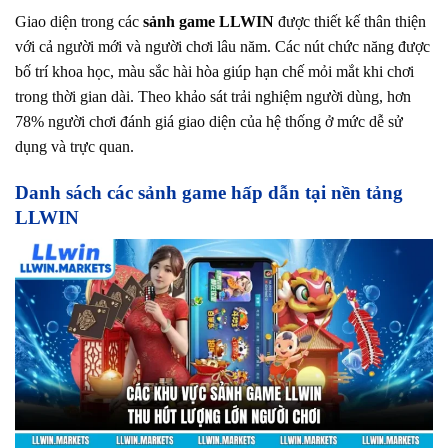
Giao diện trong các
sảnh game LLWIN
được thiết kế thân thiện
với cả người mới và người chơi lâu năm. Các nút chức năng được
bố trí khoa học, màu sắc hài hòa giúp hạn chế mỏi mắt khi chơi
trong thời gian dài. Theo khảo sát trải nghiệm người dùng, hơn
78% người chơi đánh giá giao diện của hệ thống ở mức dễ sử
dụng và trực quan.
Danh sách các sảnh game hấp dẫn tại nền tảng
LLWIN