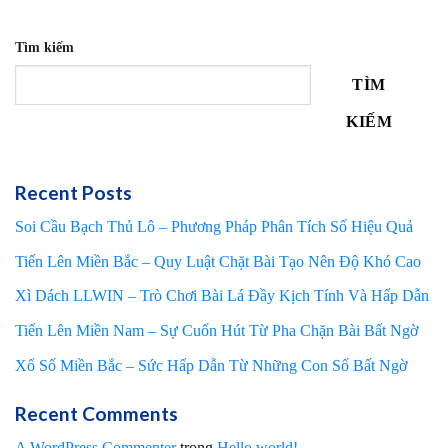
Tìm kiếm
TÌM
KIẾM
Recent Posts
Soi Cầu Bạch Thủ Lô – Phương Pháp Phân Tích Số Hiệu Quả
Tiến Lên Miền Bắc – Quy Luật Chặt Bài Tạo Nên Độ Khó Cao
Xì Dách LLWIN – Trò Chơi Bài Lá Đầy Kịch Tính Và Hấp Dẫn
Tiến Lên Miền Nam – Sự Cuốn Hút Từ Pha Chặn Bài Bất Ngờ
Xổ Số Miền Bắc – Sức Hấp Dẫn Từ Những Con Số Bất Ngờ
Recent Comments
A WordPress Commenter
trong
Hello world!