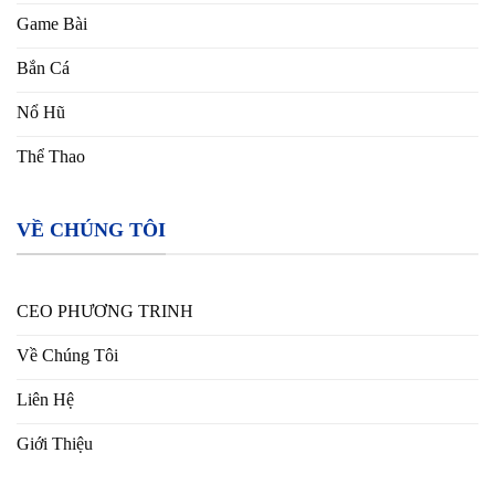
Game Bài
Bắn Cá
Nổ Hũ
Thể Thao
VỀ CHÚNG TÔI
CEO PHƯƠNG TRINH
Về Chúng Tôi
Liên Hệ
Giới Thiệu