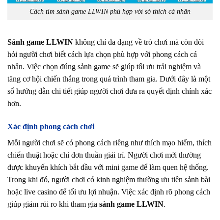
Cách tìm sảnh game LLWIN phù hợp với sở thích cá nhân
Sảnh game LLWIN
không chỉ đa dạng về trò chơi mà còn đòi
hỏi người chơi biết cách lựa chọn phù hợp với phong cách cá
nhân. Việc chọn đúng sảnh game sẽ giúp tối ưu trải nghiệm và
tăng cơ hội chiến thắng trong quá trình tham gia. Dưới đây là một
số hướng dẫn chi tiết giúp người chơi đưa ra quyết định chính xác
hơn.
Xác định phong cách chơi
Mỗi người chơi sẽ có phong cách riêng như thích mạo hiểm, thích
chiến thuật hoặc chỉ đơn thuần giải trí. Người chơi mới thường
được khuyến khích bắt đầu với mini game để làm quen hệ thống.
Trong khi đó, người chơi có kinh nghiệm thường ưu tiên sảnh bài
hoặc live casino để tối ưu lợi nhuận. Việc xác định rõ phong cách
giúp giảm rủi ro khi tham gia
sảnh game LLWIN
.