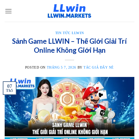
Skip
to
content
TIN TỨC LLWIN
Sảnh Game LLWIN – Thế Giới Giải Trí
Online Không Giới Hạn
POSTED ON
THÁNG 5 7, 2026
BY
TÁC GIẢ ĐÂY NÈ
07
Th5