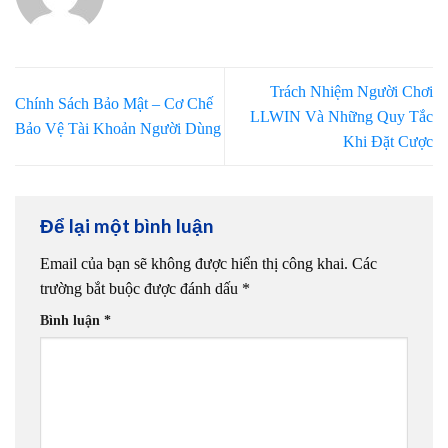
Trách Nhiệm Người Chơi
Chính Sách Bảo Mật – Cơ Chế
LLWIN Và Những Quy Tắc
Bảo Vệ Tài Khoản Người Dùng
Khi Đặt Cược
Để lại một bình luận
Email của bạn sẽ không được hiển thị công khai.
Các
trường bắt buộc được đánh dấu
*
Bình luận
*