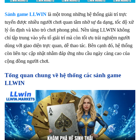
Sảnh game LLWIN
là một trong những hệ thống giải trí trực
tuyến được nhiều người chơi quan tâm nhờ sự đa dạng, tốc độ xử
lý ổn định và kho trò chơi phong phú. Nền tảng LLWIN không
chỉ tập trung vào yếu tố giải trí mà còn tối ưu trải nghiệm người
dùng với giao diện trực quan, dễ thao tác. Bên cạnh đó, hệ thống
còn liên tục cập nhật nhằm đáp ứng nhu cầu ngày càng cao của
cộng đồng người chơi.
Tổng quan chung về hệ thống các sảnh game
LLWIN