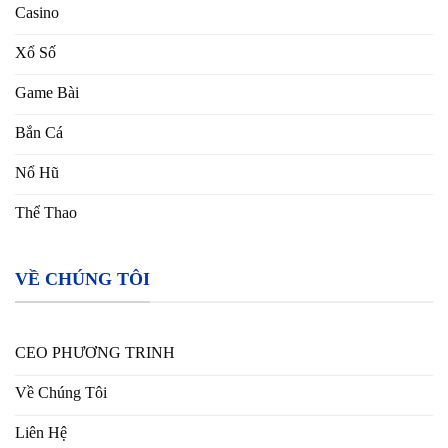
Casino
Xổ Số
Game Bài
Bắn Cá
Nổ Hũ
Thể Thao
VỀ CHÚNG TÔI
CEO PHƯƠNG TRINH
Về Chúng Tôi
Liên Hệ